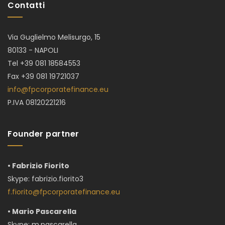
Contatti
Via Guglielmo Melisurgo, 15
80133 - NAPOLI
Tel +39 081 18584553
Fax +39 081 19721037
info@fpcorporatefinance.eu
P.IVA 08120221216
Founder partner
• Fabrizio Fiorito
Skype:
fabrizio.fiorito3
f.fiorito@fpcorporatefinance.eu
• Mario Pascarella
Skype: m.pascarella