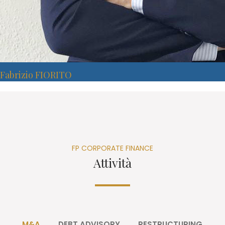
Fabrizio FIORITO
FP CORPORATE FINANCE
Attività
M&A
DEBT ADVISORY
RESTRUCTURING