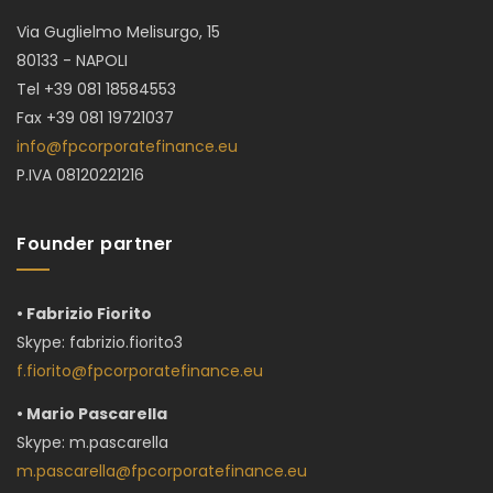
Via Guglielmo Melisurgo, 15
80133 - NAPOLI
Tel +39 081 18584553
Fax +39 081 19721037
info@fpcorporatefinance.eu
P.IVA 08120221216
Founder partner
• Fabrizio Fiorito
Skype:
fabrizio.fiorito3
f.fiorito@fpcorporatefinance.eu
• Mario Pascarella
Skype: m.pascarella
m.pascarella@fpcorporatefinance.eu